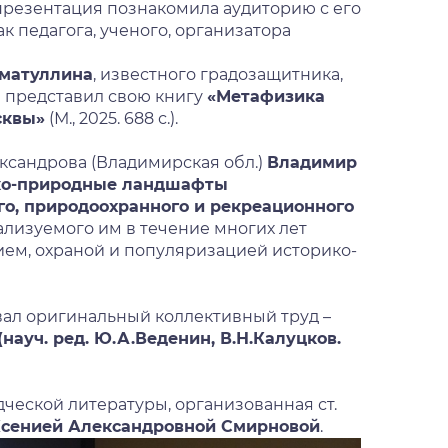
презентация познакомила аудиторию с его
 педагога, ученого, организатора
хматуллина
, известного градозащитника,
н представил свою книгу
«Метафизика
сквы»
(М., 2025. 688 с.).
ксандрова (Владимирская обл.)
Владимир
ко-природные ландшафты
го, природоохранного и рекреационного
реализуемого им в течение многих лет
ием, охраной и популяризацией историко-
ал оригинальный коллективный труд –
науч. ред. Ю.А.Веденин, В.Н.Калуцков.
дческой литературы, организованная ст.
сенией Александровной Смирновой
.