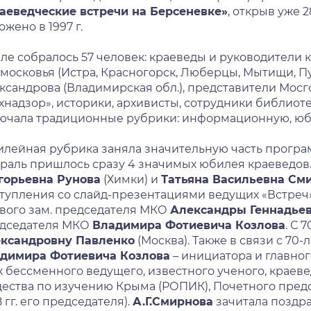
аеведческие встречи на Берсеневке»
, открыв уже 
ожено в 1997 г.
але собралось 57 человек: краеведы и руководители
московья (Истра, Красногорск, Люберцы, Мытищи, Пу
ксандрова (Владимирская обл.), представители Мос
хнадзор», историки, архивисты, сотрудники библиот
ючала традиционные рубрики: информационную, юб
лейная рубрика заняла значительную часть програм
раль пришлось сразу 4 значимых юбилея краеведов.
горьевна Рунова
(Химки) и
Татьяна Васильевна См
тупления со слайд-презентациями ведущих «Встреч»
вого зам. председателя МКО
Александры Геннадье
дседателя МКО
Владимира Фотиевича Козлова
. С 
ксандровну Павленко
(Москва). Также в связи с 70
димира Фотиевича Козлова
– инициатора и главного
 их бессменного ведущего, известного ученого, крае
ества по изучению Крыма (РОПИК), Почетного предс
 гг. его председателя).
А.Г.Смирнова
зачитала поздр