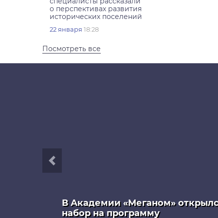
специалисты рассказали
о перспективах развития
исторических поселений
22 января
18:28
Посмотреть все
В Академии «Меганом» открыл
набор на программу