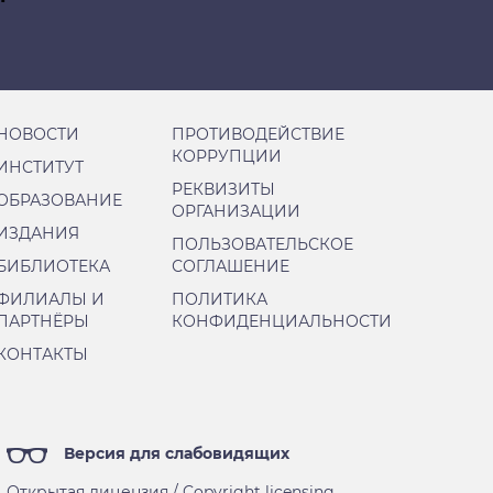
иску
НОВОСТИ
ПРОТИВОДЕЙСТВИЕ
КОРРУПЦИИ
ИНСТИТУТ
РЕКВИЗИТЫ
ОБРАЗОВАНИЕ
ОРГАНИЗАЦИИ
ИЗДАНИЯ
ПОЛЬЗОВАТЕЛЬСКОЕ
БИБЛИОТЕКА
СОГЛАШЕНИЕ
ФИЛИАЛЫ И
ПОЛИТИКА
ПАРТНЁРЫ
КОНФИДЕНЦИАЛЬНОСТИ
КОНТАКТЫ
Версия для слабовидящих
Открытая лицензия / Copyright licensing