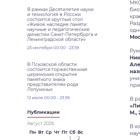
МКО
био
В рамках Десятилетия науки
и технологий в России
кра
состоится круглый стол
Раз
«Живое наследие памяти:
научные и педагогические
одн
династии Санкт-Петербурга и
Мос
Ленинградской области»
23 сентября 00:00 - 23:59
Рук
Ник
Але
В Псковской области
состоится торжественная
наз
церемония открытия
уни
памятного знака
представителям рода
при
Лопухиных
12 июля 00:00 - 23:59
В р
«Ли
Публикации
М., 
Август 2026
В х
Пн
Вт
Ср
Чт
Пт
Сб
Вс
нау
1
2