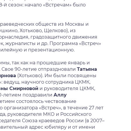
28-й сезон: начало «Встречам» было
 краеведческих обществ из Москвы и
шкино, Хотьково, Щелково), из
горнаследия, градозащитного движения
ек, журналисты и др. Программа «Встреч»
илейную и презентационную.
мы, так как на прошедшие январь и
 Свое 90-летие отпраздновали
Татьяна
ирнова
(Хотьково). Им были посвящены
: ведущ. научного сотрудника ЦКМК,
вны Смирновой
и руководителя ЦКМК,
70-летием поздравили
Аллу
-летием состоялось чествование
 организатора «Встреч», в течение 27 лет
веда, руководителя МКО и Российского
едателя Союза краеведов России (в 2007–
авительный адрес юбиляру и от имени