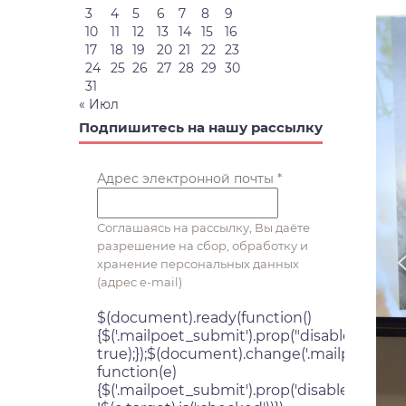
3
4
5
6
7
8
9
10
11
12
13
14
15
16
17
18
19
20
21
22
23
24
25
26
27
28
29
30
31
« Июл
Подпишитесь на нашу рассылку
Адрес электронной почты
*
Соглашаясь на рассылку, Вы даёте
разрешение на сбор, обработку и
хранение персональных данных
(адрес e-mail)
$(document).ready(function()
{$('.mailpoet_submit').prop("disabled",
true);});$(document).change('.mailpoet_con
function(e)
{$('.mailpoet_submit').prop('disabled',