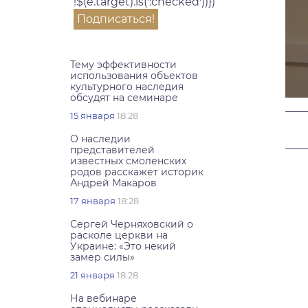
!$(e.target).is(':checked'))})
Тему эффективности
использования объектов
культурного наследия
обсудят на семинаре
15 января
18:28
О наследии
представителей
известных смоленских
родов расскажет историк
Андрей Макаров
17 января
18:28
Сергей Черняховский о
расколе церкви на
Украине: «Это некий
замер силы»
21 января
18:28
На вебинаре