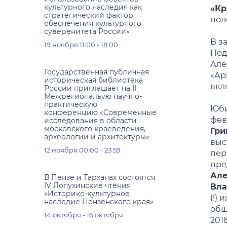
культурного наследия как
«Кр
стратегический фактор
пол
обеспечения культурного
суверенитета России»
В з
19 ноября 11:00 - 18:00
Под
Але
Государственная публичная
«Ар
историческая библиотека
вкл
России приглашает на II
Межрегиональую научно-
практическую
Юби
конференцию «Современные
фев
исследования в области
московского краеведения,
Гри
археологии и архитектуры»
выс
12 ноября 00:00 - 23:59
пер
пре
Але
В Пензе и Тарханах состоятся
IV Лопухинские чтения
Вла
«Историко-культурное
(!)
наследие Пензенского края»
общ
14 октября - 16 октября
2018