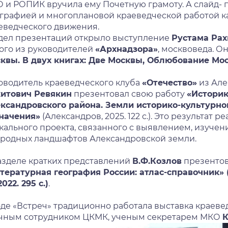
 и РОПИК вручила ему Почетную грамоту. А слайд- 
графией и многоплановой краеведческой работой как
еведческого движения.
дел презентаций открыло выступление
Рустама Ра
ого из руководителей
«Архнадзора»
, москвоведа. О
квы. В двух книгах: Две Москвы, Облюбование Мо
оводитель краеведческого клуба
«Отечество»
из Але
итович Ревякин
презентовал свою работу
«Истори
ксандровского района. Земли историко-культурно
начения»
(Александров, 2025. 122 с.). Это результат 
кального проекта, связанного с выявлением, изучен
родных ландшафтов Александровской земли.
азделе кратких представлений
В.Ф.Козлов
презентов
тературная география России: атлас-справочник» (
2022. 295 с.)
.
оде «Встреч» традиционно работала выставка краеве
чным сотрудником ЦКМК, ученым секретарем МКО
К