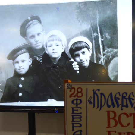
firm',