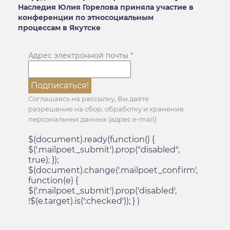
Наследия Юлия Горелова приняла участие в
конференции по этносоциальным
процессам в Якутске
Адрес электронной почты
*
Соглашаясь на рассылку, Вы даёте
разрешение на сбор, обработку и хранение
персональных данных (адрес e-mail)
$(document).ready(function() {
$('.mailpoet_submit').prop("disabled",
true); });
$(document).change('.mailpoet_confirm',
function(e) {
$('.mailpoet_submit').prop('disabled',
!$(e.target).is(':checked')); } )