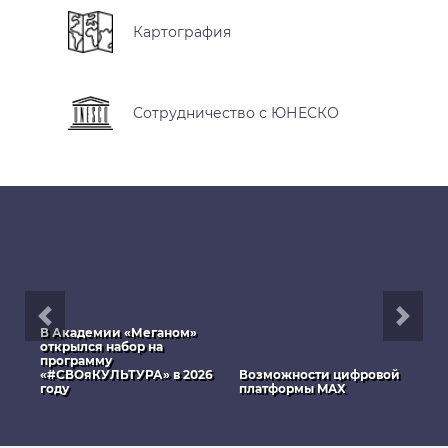
Картография
Сотрудничество с ЮНЕСКО
В Академии «Меганом»
С
открылся набор на
п
программу
В
«#СВОяКУЛЬТУРА» в 2026
Возможности цифровой
м
году
платформы MAX
и