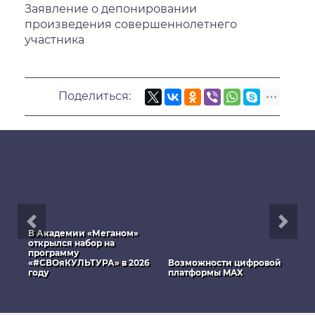
Заявление о депонировании
произведения совершеннолетнего
участника
Поделиться:
В Академии «Меганом»
С
открылся набор на
п
программу
В
«#СВОяКУЛЬТУРА» в 2026
Возможности цифровой
м
году
платформы MAX
и